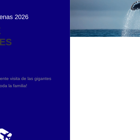
lenas 2026
E
TES
ente visita de las gigantes
da la familia!