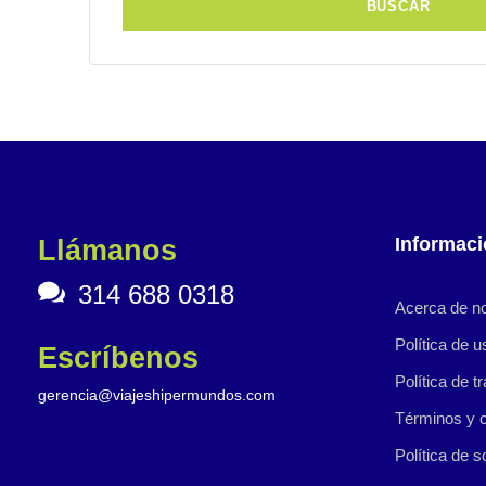
Informaci
Llámanos
314 688 0318
Acerca de n
Política de u
Escríbenos
Política de t
gerencia@viajeshipermundos.com
Términos y 
Política de s